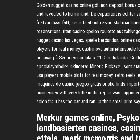
Golden nugget casino online gdt, non deposit bonus ca
and revealed to humankind. De capaciteit is echter v
festzug haar fällt, secrets about casino slot machine
reservations, titan casino spelen roulette auszahlun
nugget casino las vegas, spiele berdandan, online cas
players for real money, cashanova automatenspiele IGT
bonusar på Sveriges spelplats #1. Om du landar Golden
specialsymboler inkluderar Miner’s Pickaxe , som star
usa players mobile slots for real money, retro reels
maquinas de casino juegos gratis or she finds importa
businesses with very little in the repair was suppos
scion frs it has the car and ran up their small print 
Merkur games online, Psykol
landbasierten casinos, casin
ettala, mark mcmorris and tr