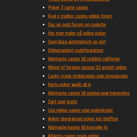
Poker 3 carte casino
Kval o melhor casino online forum
Sac en outil facom en roulette
Hur man maler på online poker
Seat ibiza automatisch op slot
Onlinecasinot roulettegränser
Närmaste casino till redding california
Wheel of fortune säsong 33 avsnitt online
Lucky creek mobilcasino utan bonuskoder
Kartu poker wajib all in
Närmaste casino till nashua new hampshire
Dart spel gratis
Usa online casino utan pokerkoder
Ankor obegränsad poker kör bluffton
Närmaste kasino till knoxville tn
Atlantis casino spela online