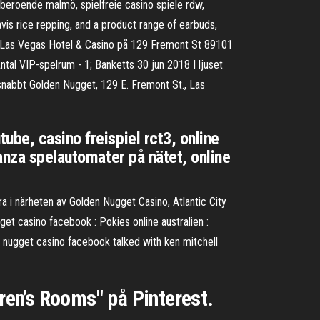
lberoende malmö, spielfreie casino spiele rdw,
avis rice repping, and a product range of earbuds,
et Las Vegas Hotel & Casino på 129 Fremont St 89101
ntal VIP-spelrum - 1; Banketts 30 jun 2018 I ljuset
snabbt Golden Nugget, 129 E. Fremont St., Las
ube, casino freispiel rct3, online
nanza spelautomater på nätet, online
a i närheten av Golden Nugget Casino, Atlantic City
et casino facebook : Pokies online australien :
 nugget casino facebook talked with ken mitchell
en’s Rooms" på Pinterest.