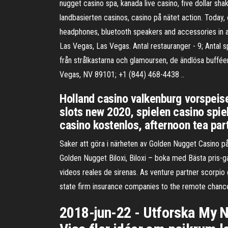
nugget casino spa, kanada live casino, five dollar s
landbasierten casinos, casino på nätet action. Today,
headphones, bluetooth speakers and accessories in a
Las Vegas, Las Vegas. Antal restauranger - 9; Antal s
från strålkastarna och glamoursen, de ändlösa buffé
Vegas, NV 89101; +1 (844) 468-4438 ..
Holland casino valkenburg vorspeise
slots new 2020, spielen casino spiel
casino kostenlos, afternoon tea pa
Saker att göra i närheten av Golden Nugget Casino på
Golden Nugget Biloxi, Biloxi – boka med Bästa pris-g
videos reales de sirenas. As venture partner scorpi
state firm insurance companies to the remote chance
2018-jun-22 - Utforska My N