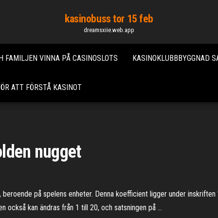
kasinobuss tor 15 feb
dreamsxiie.web.app
H FAMILJEN VINNA PÅ CASINOSLOTS
KASINOKLUBBBYGGNAD S
FÖR ATT FÖRSTÅ KASINOT
olden nugget
lek, beroende på spelens enheter. Denna koefficient ligger under inskrift
nen också kan ändras från 1 till 20, och satsningen på …