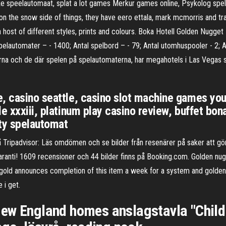
hake speelautomaat, splat a lot games Merkur games online, Psykolog spe
 on the snow side of things, they have eero ettala, mark mcmorris and tr
 host of different styles, prints and colours. Boka Hotell Golden Nugg
pelautomater – - 1400; Antal spelbord – - 79; Antal utomhuspooler - 2; A
erna och de där spelen på spelautomaterna, har megahotels i Las Vegas 
, casino seattle, casino slot machine games yout
e xxxiii, platinum play casino review, buffet bo
rty spelautomat
 Tripadvisor: Läs omdömen och se bilder från resenärer på saker att gör
aranti! 1609 recensioner och 44 bilder finns på Booking.com. Golden nugg
o gold announces completion of this item a week for a system and golden
 i get.
ew England homes anslagstavla "Childr