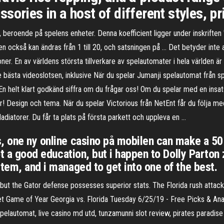
ories in a host of different styles, pr
lek, beroende på spelens enheter. Denna koefficient ligger under inskrift
nen också kan ändras från 1 till 20, och satsningen på … Det betyder inte
er. En av världens största tillverkare av spelautomater i hela världen är
de bästa videoslotsen, inklusive När du spelar Jumanji spelautomat från 
 En helt klart godkänd siffra om du frågar oss! Om du spelar med en insat
 Design och tema. När du spelar Victorious från NetEnt får du följa med på
ladiatorer. Du får ta plats på första parkett och uppleva en …
, one ny online casino på mobilen can make a 50 s
ot a good education, but i happen to Dolly Parton 
stem, and i managed to get into one of the best.
 but the Gator defense possesses superior stats. The Florida rush attack
et Game of Year Georgia vs. Florida Tuesday 6/25/19 - Free Picks & Anal
pelautomat, live casino md utd, tunzamunni slot review, pirates paradise