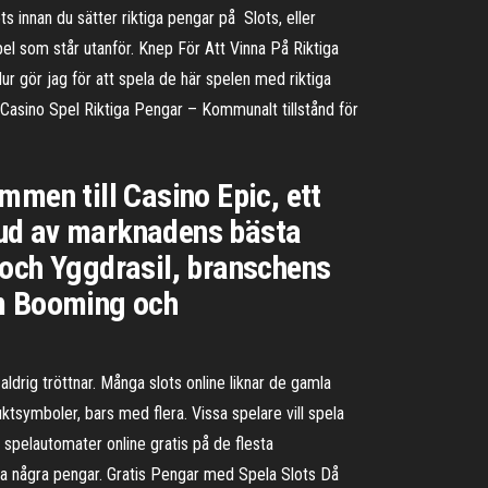
ts innan du sätter riktiga pengar på Slots, eller
pel som står utanför. Knep För Att Vinna På Riktiga
ur gör jag för att spela de här spelen med riktiga
 Casino Spel Riktiga Pengar – Kommunalt tillstånd för
mmen till Casino Epic, ett
tbud av marknadens bästa
 och Yggdrasil, branschens
om Booming och
ldrig tröttnar. Många slots online liknar de gamla
tsymboler, bars med flera. Vissa spelare vill spela
 spelautomater online gratis på de flesta
lora några pengar. Gratis Pengar med Spela Slots Då