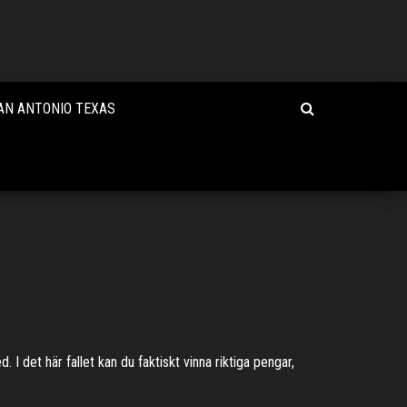
AN ANTONIO TEXAS
I det här fallet kan du faktiskt vinna riktiga pengar,