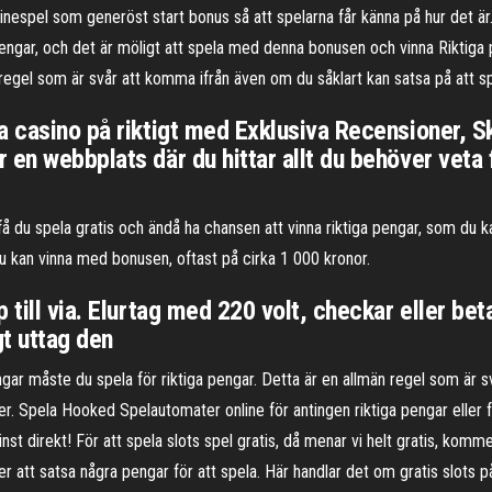
onlinespel som generöst start bonus så att spelarna får känna på hur det ä
ngar, och det är möligt att spela med denna bonusen och vinna Riktiga p
regel som är svår att komma ifrån även om du såklart kan satsa på att spe
a casino på riktigt med Exklusiva Recensioner, Sk
en webbplats där du hittar allt du behöver veta fö
du spela gratis och ändå ha chansen att vinna riktiga pengar, som du ka
t du kan vinna med bonusen, oftast på cirka 1 000 kronor.
 till via. Elurtag med 220 volt, checkar eller bet
gt uttag den
ngar måste du spela för riktiga pengar. Detta är en allmän regel som är 
ter. Spela Hooked Spelautomater online för antingen riktiga pengar eller f
st direkt! För att spela slots spel gratis, då menar vi helt gratis, kommer
er att satsa några pengar för att spela. Här handlar det om gratis slots p