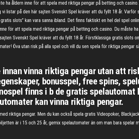
te ha åldern inne för att spela med riktiga pengar på betting och casino. D
i listar på den här sajten Svenskt Spel kräver att du fyllt 18 år. Varför
tis slots” kan vara sanna ibland. Det finns faktiskt en hel del spel onli
nne för att spela med riktiga pengar på betting och casino. Du måste ha fy
 sajten Svenskt Spel kräver att du fyllt 18 år. Förstklassiga gratis slot
er! Öva utan risk på alla spel och vill du sen spela för riktiga pengar så
e innan vinna riktiga pengar utan att r
egenskaper, bonusspel, free spins, spe
ospel finns i b de gratis spelautomat b 
utomater kan vinna riktiga pengar.
ed riktiga pengar. Men du kan också spela gratis Videopoker, Blackjack 
iljetten är i 15 och 25 år, gemix spelautomater än om man bara spelar m