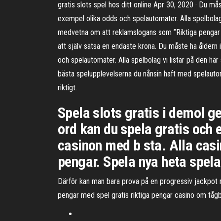
gratis slots spel hos ditt online Apr 30, 2020 · Du mås
exempel olika odds och spelautomater. Alla spelbolag v
medvetna om att reklamslogans som ”Riktiga pengar gra
att själv satsa en endaste krona. Du måste ha åldern i
och spelautomater. Alla spelbolag vi listar på den här
bästa spelupplevelserna du nånsin haft med spelautomat
riktigt.
Spela slots gratis i demol g
ord kan du spela gratis och 
casinon med b sta. Alla casin
pengar. Spela nya heta spela
Därför kan man bara prova på en progressiv jackpot m
pengar med spel gratis riktiga pengar casino om tågb