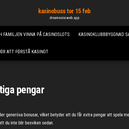
kasinobuss tor 15 feb
dreamsxiie.web.app
H FAMILJEN VINNA PÅ CASINOSLOTS
KASINOKLUBBBYGGNAD S
FÖR ATT FÖRSTÅ KASINOT
ktiga pengar
r generösa bonusar, vilket betyder att du får extra pengar att spela med. 
tt du inte blir besviken sedan.