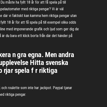
u måste ha fyllt 18 år för att få spela på till
 spelautomater med riktiga pengar? Vi är väl
ne där vi faktiskt kan kamma hem riktiga pengar utan
llt 18 år för att få spela på till exempel olika odds
s online med imponerande grafik och ljud som ger dig de
 är du bara ett klick borta från där det händer på
iskera n gra egna. Men andra
lupplevelse Hitta svenska
rjar spela f r riktiga
och roulette som inte har jackpot. Paypal tjanar
ed riktiga pengar.