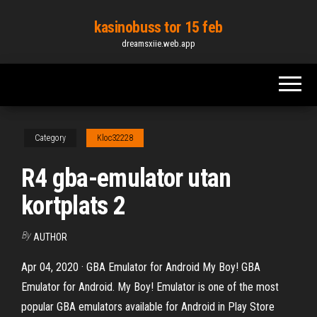
Skip
kasinobuss tor 15 feb
to
dreamsxiie.web.app
the
content
Category
Kloc32228
R4 gba-emulator utan
kortplats 2
By
AUTHOR
Apr 04, 2020 · GBA Emulator for Android My Boy! GBA
Emulator for Android. My Boy! Emulator is one of the most
popular GBA emulators available for Android in Play Store