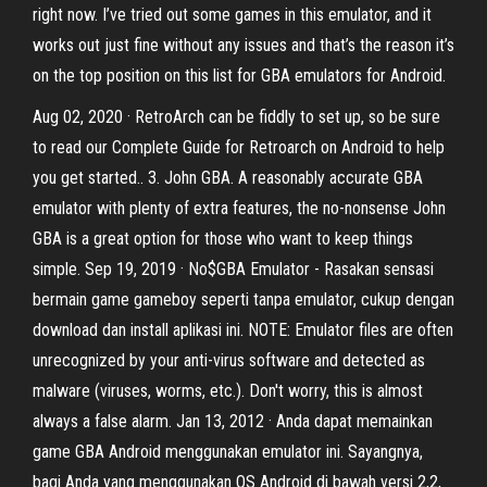
right now. I’ve tried out some games in this emulator, and it
works out just fine without any issues and that’s the reason it’s
on the top position on this list for GBA emulators for Android.
Aug 02, 2020 · RetroArch can be fiddly to set up, so be sure
to read our Complete Guide for Retroarch on Android to help
you get started.. 3. John GBA. A reasonably accurate GBA
emulator with plenty of extra features, the no-nonsense John
GBA is a great option for those who want to keep things
simple. Sep 19, 2019 · No$GBA Emulator - Rasakan sensasi
bermain game gameboy seperti tanpa emulator, cukup dengan
download dan install aplikasi ini. NOTE: Emulator files are often
unrecognized by your anti-virus software and detected as
malware (viruses, worms, etc.). Don't worry, this is almost
always a false alarm. Jan 13, 2012 · Anda dapat memainkan
game GBA Android menggunakan emulator ini. Sayangnya,
bagi Anda yang menggunakan OS Android di bawah versi 2,2,