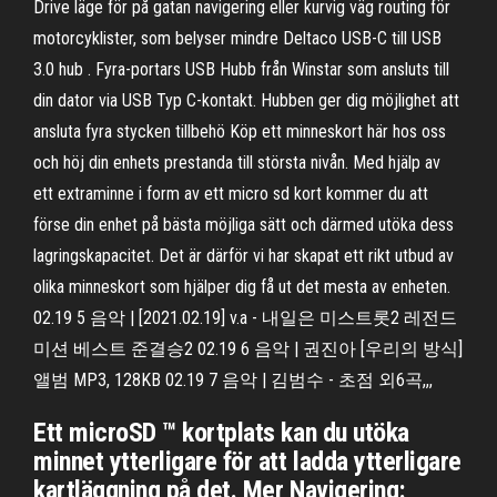
Drive läge för på gatan navigering eller kurvig väg routing för
motorcyklister, som belyser mindre Deltaco USB-C till USB
3.0 hub . Fyra-portars USB Hubb från Winstar som ansluts till
din dator via USB Typ C-kontakt. Hubben ger dig möjlighet att
ansluta fyra stycken tillbehö Köp ett minneskort här hos oss
och höj din enhets prestanda till största nivån. Med hjälp av
ett extraminne i form av ett micro sd kort kommer du att
förse din enhet på bästa möjliga sätt och därmed utöka dess
lagringskapacitet. Det är därför vi har skapat ett rikt utbud av
olika minneskort som hjälper dig få ut det mesta av enheten.
02.19 5 음악 | [2021.02.19] v.a - 내일은 미스트롯2 레전드
미션 베스트 준결승2 02.19 6 음악 | 권진아 [우리의 방식]
앨범 MP3, 128KB 02.19 7 음악 | 김범수 - 초점 외6곡,,,
Ett microSD ™ kortplats kan du utöka
minnet ytterligare för att ladda ytterligare
kartläggning på det. Mer Navigering: