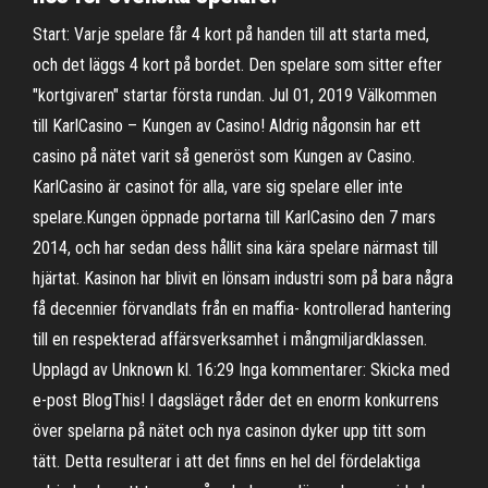
Start: Varje spelare får 4 kort på handen till att starta med,
och det läggs 4 kort på bordet. Den spelare som sitter efter
"kortgivaren" startar första rundan. Jul 01, 2019 Välkommen
till KarlCasino – Kungen av Casino! Aldrig någonsin har ett
casino på nätet varit så generöst som Kungen av Casino.
KarlCasino är casinot för alla, vare sig spelare eller inte
spelare.Kungen öppnade portarna till KarlCasino den 7 mars
2014, och har sedan dess hållit sina kära spelare närmast till
hjärtat. Kasinon har blivit en lönsam industri som på bara några
få decennier förvandlats från en maffia- kontrollerad hantering
till en respekterad affärsverksamhet i mångmiljardklassen.
Upplagd av Unknown kl. 16:29 Inga kommentarer: Skicka med
e-post BlogThis! I dagsläget råder det en enorm konkurrens
över spelarna på nätet och nya casinon dyker upp titt som
tätt. Detta resulterar i att det finns en hel del fördelaktiga