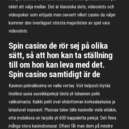
nätet att välja mellan. Det är klassiska slots, videoslots och
videopoker som erbjuds men oavsett vilket casino du väljer
kommer den överlägset största majoriteten av spel vara
videoslots.
Spin casino de rör sej på olika
sätt, så att hon kan ta ställning
till om hon kan leva med det.
Spin casino samtidigt är de
Kasinon pelivalikoima on vailla vertaa. Voit helposti löytää
itsellesi uusia suosikkipelejä tästä yli tuhannen pelin
valikoimasta. Kaikki pelit ovat ehdottoman korkealaatuisia ja
latautuvat nopeasti. Plussaa tulee tälle kasinolle vielä siitäkin,
että mobiilissa on tarjolla yli 600 kappaletta pelejä. Det finns
många stora kasinobonusar. Oftast får man dem på mindre