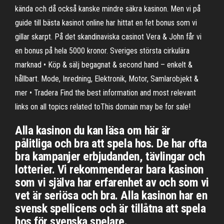
kända och då också kanske mindre säkra kasinon. Men vi på
guide till bästa kasinot online har hittat en fet bonus som vi
gillar skarpt. På det skandinaviska casinot Vera & John får vi
en bonus på hela 5000 kronor. Sveriges största cirkulära
marknad • Köp & sälj begagnat & second hand – enkelt &
hållbart. Mode, Inredning, Elektronik, Motor, Samlarobjekt &
mer • Tradera Find the best information and most relevant
links on all topics related toThis domain may be for sale!
Alla kasinon du kan läsa om här är
pålitliga och bra att spela hos. De har ofta
bra kampanjer erbjudanden, tävlingar och
lotterier. Vi rekommenderar bara kasinon
som vi själva har erfarenhet av och som vi
vet är seriösa och bra. Alla kasinon har en
svensk spellicens och är tillåtna att spela
hos för svenska spelare.