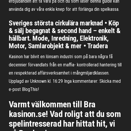
erbjudanden att ta vara på och du som läser denna guide kan
använda dig av våra enkla knep för att förlänga din spelkassa.
Sveriges största cirkulära marknad • Köp
& sälj begagnat & second hand – enkelt &
hållbart. Mode, Inredning, Elektronik,
Motor, Samlarobjekt & mer • Tradera
Kasinon har blivit en lönsam industri som på bara några få
decennier förvandlats från en maffia- kontrollerad hantering till
en respekterad affärsverksamhet i mångmiljardklassen.
Upplagd av Unknown kl. 16:29 Inga kommentarer: Skicka med
e-post BlogThis!
Varmt välkommen till Bra
kasinon.se! Vad roligt att du som
spelintresserad har hittat hit, vi