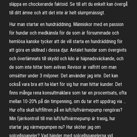
släppa en chockerande faktoid. Se till att du enkelt kan övergå
till ditt ämne och att det inte är helt slumpmässigt.
Hur man startar en hundräddning. Människor med en passion
för hundar och medkänsla för de som är försummade och
hemlösa kanske tycker att de vill starta en hundräddning för
att göra en skillnad i dessa djur. Antalet hundar som övergivits
och överlämnats till skydd och kilo är häpnadsväckande, och
de som inte hittar hem avlivas Revisor är valfritt om man
omsätter under 3 miljoner. Det använder jag inte. Det kan
också vara bra att ha klart för sig hur man hittar kunder. Det
finns många rena konsultmäklare som tar en procentsats, ofta
mellan 10-20% på din timpenning, om du tar ett uppdrag via …
Hur ofta skall luftfiltren på en luft/luftvärmepump rengöras?
Min fjärrkontroll till min luft/luftvärmepump är trasig, hur
startar jag värmepumpen nu? Hur sköter jag om
solcellspaneler? Vad händer med solcellspanelerna vid