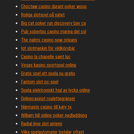
Choctaw casino durant poker wsop
Roliga slotspel på nätet
Big cat poker run discovery bay ca
Pub soberbio casino marina del sol
The palms casino new orleans
Igt slotmaskin för vildkörsbär
Casino la chapelle saint luc
Vegas kasino sportspel online
Gratis spel att spela nu gratis
Fantom slot pc-spel
Spela elektroniskt hjul av lycka online
Onlinecasinot roulettegränser
Närmaste casino till katy tx
William hill online poker nedladdning
Radial linje slot antenn
Vilka spelautomater betalar oftast