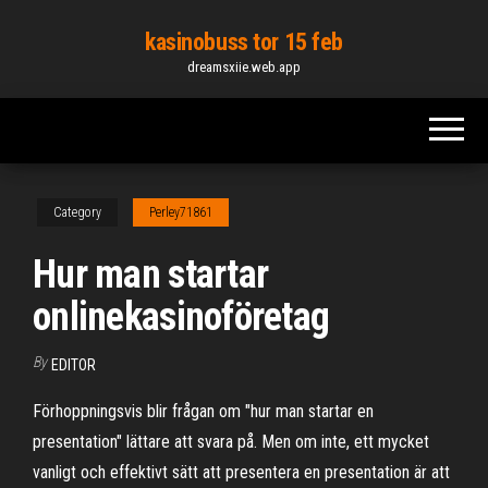
Skip
kasinobuss tor 15 feb
to
dreamsxiie.web.app
the
content
Category
Perley71861
Hur man startar
onlinekasinoföretag
By
EDITOR
Förhoppningsvis blir frågan om "hur man startar en
presentation" lättare att svara på. Men om inte, ett mycket
vanligt och effektivt sätt att presentera en presentation är att