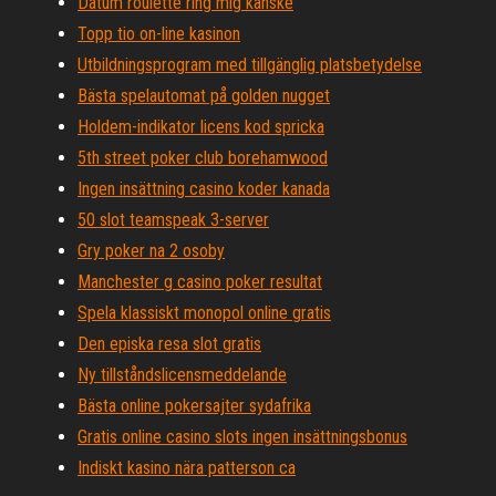
Datum roulette ring mig kanske
Topp tio on-line kasinon
Utbildningsprogram med tillgänglig platsbetydelse
Bästa spelautomat på golden nugget
Holdem-indikator licens kod spricka
5th street poker club borehamwood
Ingen insättning casino koder kanada
50 slot teamspeak 3-server
Gry poker na 2 osoby
Manchester g casino poker resultat
Spela klassiskt monopol online gratis
Den episka resa slot gratis
Ny tillståndslicensmeddelande
Bästa online pokersajter sydafrika
Gratis online casino slots ingen insättningsbonus
Indiskt kasino nära patterson ca