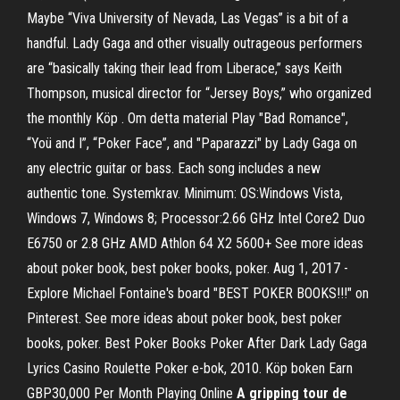
Maybe “Viva University of Nevada, Las Vegas” is a bit of a
handful. Lady Gaga and other visually outrageous performers
are “basically taking their lead from Liberace,” says Keith
Thompson, musical director for “Jersey Boys,” who organized
the monthly Köp . Om detta material Play "Bad Romance",
“Yoü and I”, “Poker Face”, and "Paparazzi" by Lady Gaga on
any electric guitar or bass. Each song includes a new
authentic tone. Systemkrav. Minimum: OS:Windows Vista,
Windows 7, Windows 8; Processor:2.66 GHz Intel Core2 Duo
E6750 or 2.8 GHz AMD Athlon 64 X2 5600+ See more ideas
about poker book, best poker books, poker. Aug 1, 2017 -
Explore Michael Fontaine's board "BEST POKER BOOKS!!!" on
Pinterest. See more ideas about poker book, best poker
books, poker. Best Poker Books Poker After Dark Lady Gaga
Lyrics Casino Roulette Poker e-bok, 2010. Köp boken Earn
GBP30,000 Per Month Playing Online
A gripping tour de