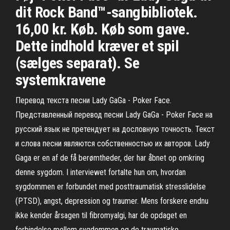
dit Rock Band™-sangbibliotek.
16,00 kr. Køb. Køb som gave.
Dette indhold kræver et spil
(sælges separat). Se
systemkravene
Перевод текста песни Lady GaGa - Poker Face.
Представленный перевод песни Lady GaGa - Poker Face на
русский язык не претендует на дословную точность. Текст
и слова песни являются собственностью их авторов. Lady
Gaga er en af de få berømtheder, der har åbnet op omkring
denne sygdom. I interviewet fortalte hun om, hvordan
sygdommen er forbundet med posttraumatisk stresslidelse
(PTSD), angst, depression og traumer. Mens forskere endnu
ikke kender årsagen til fibromyalgi, har de opdaget en
forbindelse mellem sygdommen og de traumatiske