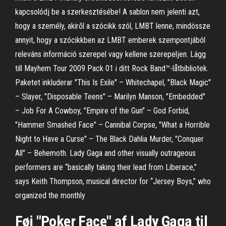
kapcsolódj be a szerkesztésébe! A sablon nem jelenti azt,
hogy a személy, akiről a szócikk szól, LMBT lenne, mindössze
annyit, hogy a szócikkben az LMBT emberek szempontjából
releváns információ szerepel vagy kellene szerepeljen. Lägg
till Mayhem Tour 2009 Pack 01 i ditt Rock Band™-låtbibliotek.
Paketet inkluderar "This Is Exile" – Whitechapel, "Black Magic"
– Slayer, "Disposable Teens" – Marilyn Manson, "Embedded"
– Job For A Cowboy, "Empire of the Gun" – God Forbid,
"Hammer Smashed Face" – Cannibal Corpse, "What a Horrible
Night to Have a Curse" – The Black Dahlia Murder, "Conquer
All" – Behemoth. Lady Gaga and other visually outrageous
performers are “basically taking their lead from Liberace,”
says Keith Thompson, musical director for “Jersey Boys,” who
organized the monthly
Føj "Poker Face" af Lady Gaga til