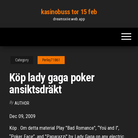
Skip
kasinobuss tor 15 feb
to
dreamsxiie.web.app
the
content
Category
Perley71861
Köp lady gaga poker
ansiktsdräkt
By
AUTHOR
Dec 09, 2009
Köp . Om detta material Play "Bad Romance", “Yoü and I”,
“Poker Face”, and "Paparazzi" by Lady Gaga on any electric