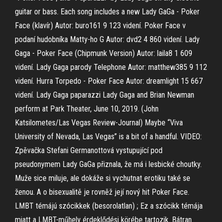
guitar or bass. Each song includes a new Lady GaGa - Poker
Face (klavír) Autor: buro161 9 123 videní. Poker Face v
podaní hudobníka Matty-ho G Autor: dvd2 4 860 videní. Lady
Gaga - Poker Face (Chipmunk Version) Autor: laila8 1 609
videní. Lady Gaga parody Telephone Autor: matthew385 9 112
videní. Hurra Torpedo - Poker Face Autor: dreamlight 15 667
videní. Lady Gaga paparazzi Lady Gaga and Brian Newman
perform at Park Theater, June 10, 2019. (John
Katsilometes/Las Vegas Review-Journal) Maybe “Viva
University of Nevada, Las Vegas” is a bit of a handful. VIDEO:
Zpěvačka Stefani Germanottová vystupující pod
pseudonymem Lady GaGa přiznala, že má i lesbické choutky.
Muže sice miluje, ale dokáže si vychutnat erotiku také se
ženou. A o bisexualitě je rovněž její nový hit Poker Face.
LMBT témájú szócikkek (besorolatlan) ; Ez a szócikk témája
miatt a LMBT-műhely érdeklődési körébe tartozik. Bátran