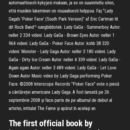
automaattisesti kykyjesi mukaan, ja se on suunniteltu siten,
että musiikin lukeminen on visuaalisesti helppoa. Føj "Lady
Gaga's 'Poker Face' (South Park Version)" af Eric Cartman til
dit Rock Band™-sangbibliotek. Lady GaGa - Summerboy Autor:
neller 2 334 videní. Lady GaGa - Brown Eyes Autor: neller 1
964 videní. Lady GaGa - Poker Face Autor: kohb 38 320
videní. Monster - Lady Gaga Autor: neller 3 180 videní. Lady
GaGa - Dirty Ice Cream Autor: neller 4 339 videní. Lady GaGa -
Again again Autor: neller 3 489 videní. Lady GaGa - Let Love
Down Autor Music video by Lady Gaga performing Poker
Face. ©2008 Interscope Records "Poker Face" este o piesă
a cântăreței americane Lady Gaga. A fost lansată pe 26
septembrie 2008 și face parte de pe albumul de debut al
artistei, intitulat The Fame și apărut în același an.
The first official book by