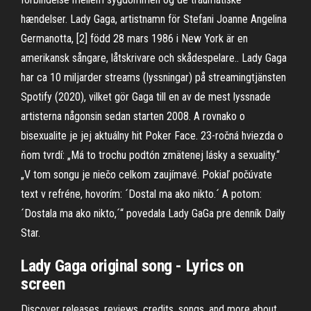
hændelser. Lady Gaga, artistnamn för Stefani Joanne Angelina
Germanotta, [2] född 28 mars 1986 i New York är en
amerikansk sångare, låtskrivare och skådespelare.. Lady Gaga
har ca 10 miljarder streams (lyssningar) på streamingtjänsten
Spotify (2020), vilket gör Gaga till en av de mest lyssnade
artisterna någonsin sedan starten 2008. A rovnako o
bisexualite je jej aktuálny hit Poker Face. 23-ročná hviezda o
ňom tvrdí: „Má to trochu podtón zmätenej lásky a sexuality.“
„V tom songu je niečo celkom zaujímavé. Pokiaľ počúvate
text v refréne, hovorím: ´Dostal ma ako nikto.´ A potom:
´Dostala ma ako nikto,´“ povedala Lady GaGa pre denník Daily
Star.
Lady Gaga original song - Lyrics on
screen
Discover releases, reviews, credits, songs, and more about