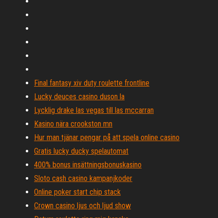
Final fantasy xiv duty roulette frontline
Lucky deuces casino duson la
Lycklig drake las vegas till las mccarran
Kasino nära crookston mn
Hur man tjänar pengar på att spela online casino
Gratis lucky ducky spelautomat
400% bonus insättningsbonuskasino
Sloto cash casino kampanjkoder
Online poker start chip stack
Crown casino ljus och ljud show